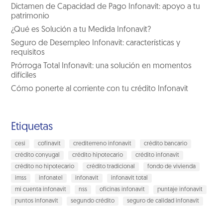
Dictamen de Capacidad de Pago Infonavit: apoyo a tu
patrimonio
¿Qué es Solución a tu Medida Infonavit?
Seguro de Desempleo Infonavit: características y
requisitos
Prórroga Total Infonavit: una solución en momentos
difíciles
Cómo ponerte al corriente con tu crédito Infonavit
Etiquetas
cesi
cofinavit
crediterreno infonavit
crédito bancario
crédito conyugal
crédito hipotecario
crédito infonavit
crédito no hipotecario
crédito tradicional
fondo de vivienda
imss
infonatel
infonavit
infonavit total
mi cuenta infonavit
nss
oficinas infonavit
puntaje infonavit
puntos infonavit
segundo crédito
seguro de calidad infonavit